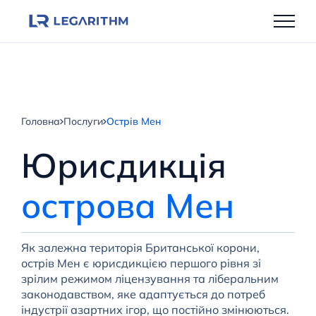
Перейти
до
вмісту
Головна
Послуги
Острів Мен
Юрисдикція
острова Мен
Як залежна територія Британської корони,
острів Мен є юрисдикцією першого рівня зі
зрілим режимом ліцензування та ліберальним
законодавством, яке адаптується до потреб
індустрії азартних ігор, що постійно змінюються.