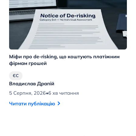
Міфи про de-risking, що коштують платіжним
М
фірмам грошей
ро
ЄС
Владислав Драпій
В
5 Серпня, 2026
•
6 хв читання
4 
Читати публікацію
Ч