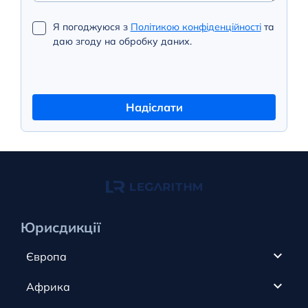
Я погоджуюся з
Політикою конфіденційності
та
даю згоду на обробку даних.
Надіслати
Юрисдикції
Європа
Кіпр
Африка
ОАЕ