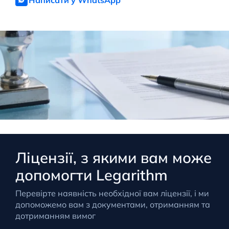
Ліцензії, з якими вам може
допомогти Legarithm
Перевірте наявність необхідної вам ліцензії, і ми
допоможемо вам з документами, отриманням та
дотриманням вимог