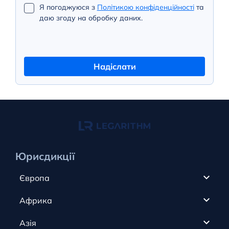
Я погоджуюся з
Політикою конфіденційності
та
даю згоду на обробку даних.
Надіслати
Юрисдикції
Європа
Кіпр
Африка
ОАЕ
Канада
Азія