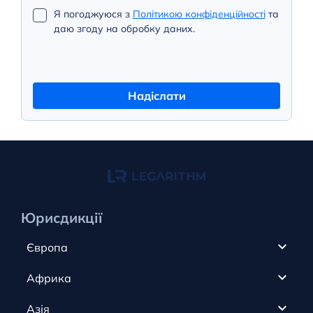
Я погоджуюся з
Політикою конфіденційності
та
даю згоду на обробку даних.
Надіслати
Юрисдикції
Європа
Кіпр
Африка
ОАЕ
Канада
Азія