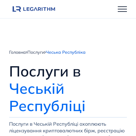
Перейти
до
вмісту
Головна
Послуги
Чеська Республіка
Послуги в
Чеській
Республіці
Послуги в Чеській Республіці охоплюють
ліцензування криптовалютних бірж, реєстрацію