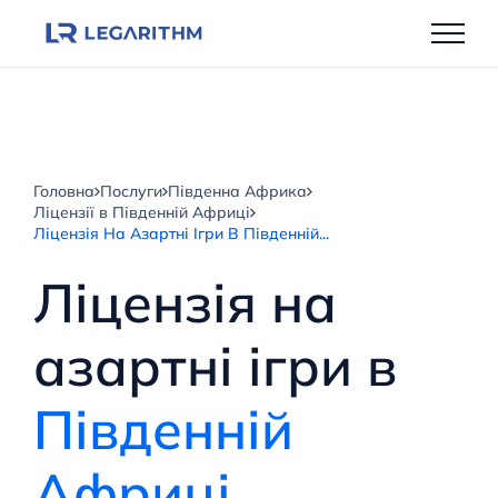
Перейти
до
вмісту
Головна
Послуги
Південна Африка
Ліцензії в Південній Африці
Ліцензія На Азартні Ігри В Південній...
Ліцензія на
азартні ігри в
Південній
Африці