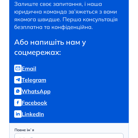
Залиште своє запитання, і наша
юридична команда зв’яжеться з вами
якомога швидше. Перша консультація
безплатна та конфіденційна.
Або напишіть нам у
соцмережах:
Email
Telegram
WhatsApp
Facebook
LinkedIn
Повне ім`я