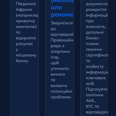
Південної
документи,
але
Африки
розкриття
рекомендовано)
(наприклад,
інформації
приватну
про
Зверніться
компанію)
власність,
до
та
детальні
відповідної
відкрийте
бізнес-
Провінційної
рахунок
плани,
ради з
у
технічні
азартних
місцевому
сертифікати
ігор,
банку.
та
щоб
особисту
уточнити
інформацію
вимоги
ключових
та
осіб.
виявити
Підготуйте
потенційні
політики
проблеми.
AML,
KYC та
відповідальної