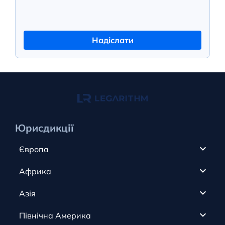
Надіслати
Юрисдикції
Європа
Кіпр
Африка
ОАЕ
Канада
Азія
Анжуан
Кайманові острови
Румунія
Північна Америка
Олдерні
Коста-Ріка