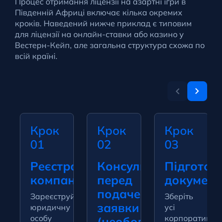
Процес отримання ліцензії на азартні ігри в
Південній Африці включає кілька окремих
кроків. Наведений нижче приклад є типовим
для ліцензії на онлайн-ставки або казино у
Вестерн-Кейп, але загальна структура схожа по
всій країні.
Крок
Крок
Крок
01
02
03
Реєстрація
Консультація
Підготов
компанії
перед
документ
подачею
Зареєструйте
Зберіть
заявки
юридичну
усі
особу
корпоративні
(необов'язково,