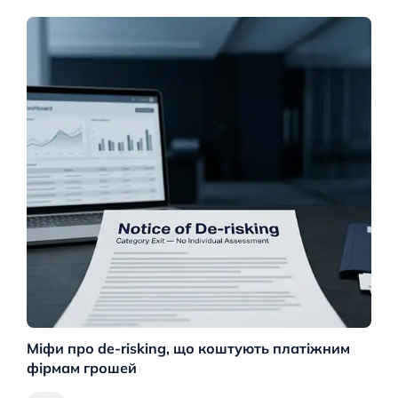
Міфи про de-risking, що коштують платіжним
М
фірмам грошей
ро