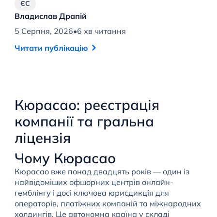
ЄС
Владислав Драпій
В
5 Серпня, 2026
•
6 хв читання
4 
Читати публікацію
Ч
Кюрасао: реєстрація
компанії та гральна
ліцензія
Чому Кюрасао
Кюрасао вже понад двадцять років — один із
найвідоміших офшорних центрів онлайн-
гемблінгу і досі ключова юрисдикція для
операторів, платіжних компаній та міжнародних
холдингів. Це автономна країна у складі