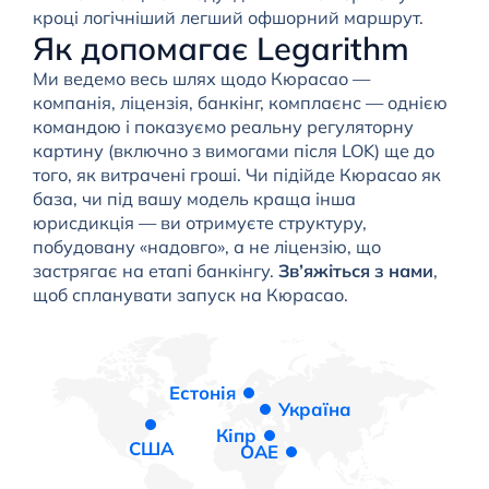
кроці логічніший легший офшорний маршрут.
Як допомагає Legarithm
Ми ведемо весь шлях щодо Кюрасао —
компанія, ліцензія, банкінг, комплаєнс — однією
командою і показуємо реальну регуляторну
картину (включно з вимогами після LOK) ще до
того, як витрачені гроші. Чи підійде Кюрасао як
база, чи під вашу модель краща інша
юрисдикція — ви отримуєте структуру,
побудовану «надовго», а не ліцензію, що
застрягає на етапі банкінгу.
Зв’яжіться з нами
,
щоб спланувати запуск на Кюрасао.
Естонія
Україна
Кіпр
США
ОАЕ