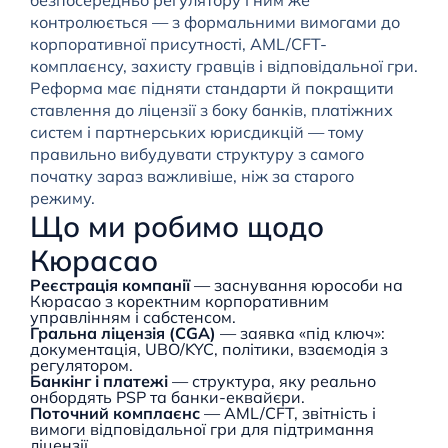
безпосередньо регулятору і ним же
контролюється — з формальними вимогами до
корпоративної присутності, AML/CFT-
комплаєнсу, захисту гравців і відповідальної гри.
Реформа має підняти стандарти й покращити
ставлення до ліцензії з боку банків, платіжних
систем і партнерських юрисдикцій — тому
правильно вибудувати структуру з самого
початку зараз важливіше, ніж за старого
режиму.
Що ми робимо щодо
Кюрасао
Реєстрація компанії
— заснування юрособи на
Кюрасао з коректним корпоративним
управлінням і сабстенсом.
Гральна ліцензія (CGA)
— заявка «під ключ»:
документація, UBO/KYC, політики, взаємодія з
регулятором.
Банкінг і платежі
— структура, яку реально
онбордять PSP та банки-еквайєри.
Поточний комплаєнс
— AML/CFT, звітність і
вимоги відповідальної гри для підтримання
ліцензії.