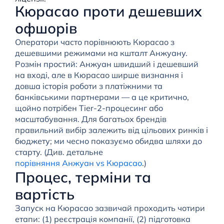
Кюрасао проти дешевших
офшорів
Оператори часто порівнюють Кюрасао з
дешевшими режимами на кшталт Анжуану.
Розмін простий: Анжуан швидший і дешевший
на вході, але в Кюрасао ширше визнання і
довша історія роботи з платіжними та
банківськими партнерами — а це критично,
щойно потрібен Tier-2-процесинг або
масштабування. Для багатьох брендів
правильний вибір залежить від цільових ринків і
бюджету; ми чесно показуємо обидва шляхи до
старту. (Див. детальне
порівняння Анжуан vs Кюрасао
.)
Процес, терміни та
вартість
Запуск на Кюрасао зазвичай проходить чотири
етапи: (1) реєстрація компанії, (2) підготовка