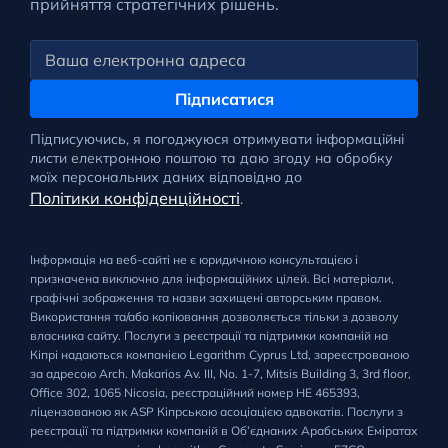
прийняття стратегічних рішень.
Підписатися
Підписуючись, я погоджуюся отримувати інформаційні
листи електронною поштою та даю згоду на обробку
моїх персональних даних відповідно до
Політики конфіденційності
.
Інформація на веб-сайті не є юридичною консультацією і
призначена виключно для інформаційних цілей. Всі матеріали,
графічні зображення та назви захищені авторським правом.
Використання та/або копіювання дозволяється тільки з дозволу
власника сайту. Послуги з реєстрації та підтримки компаній на
Кіпрі надаються компанією Legarithm Cyprus Ltd, зареєстрованою
за адресою Arch. Makarios Av. III, No. 1-7, Mitsis Building 3, 3rd floor,
Office 302, 1065 Nicosia, реєстраційний номер HE 465393,
ліцензованою як ASP Кіпрською асоціацією адвокатів. Послуги з
реєстрації та підтримки компаній в Об’єднаних Арабських Еміратах