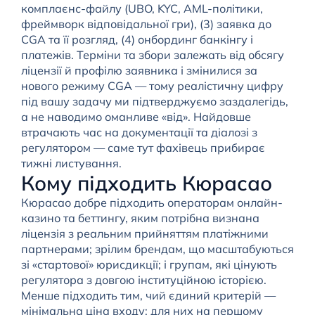
комплаєнс-файлу (UBO, KYC, AML-політики,
фреймворк відповідальної гри), (3) заявка до
CGA та її розгляд, (4) онбординг банкінгу і
платежів. Терміни та збори залежать від обсягу
ліцензії й профілю заявника і змінилися за
нового режиму CGA — тому реалістичну цифру
під вашу задачу ми підтверджуємо заздалегідь,
а не наводимо оманливе «від». Найдовше
втрачають час на документації та діалозі з
регулятором — саме тут фахівець прибирає
тижні листування.
Кому підходить Кюрасао
Кюрасао добре підходить операторам онлайн-
казино та беттингу, яким потрібна визнана
ліцензія з реальним прийняттям платіжними
партнерами; зрілим брендам, що масштабуються
зі «стартової» юрисдикції; і групам, які цінують
регулятора з довгою інституційною історією.
Менше підходить тим, чий єдиний критерій —
мінімальна ціна входу: для них на першому