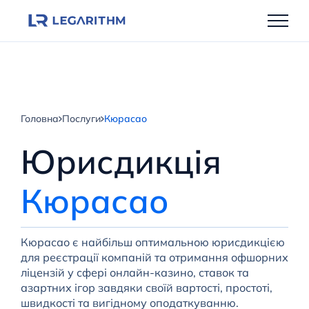
Перейти
до
вмісту
Головна
Послуги
Кюрасао
Юрисдикція
Кюрасао
Кюрасао є найбільш оптимальною юрисдикцією
для реєстрації компаній та отримання офшорних
ліцензій у сфері онлайн-казино, ставок та
азартних ігор завдяки своїй вартості, простоті,
швидкості та вигідному оподаткуванню.