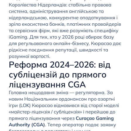
Королівства Нідерландів: стабільна правова
система, адміністрування англійською та
нідерландською, конкурентне оподаткування і
зріла екосистема банків, платіжних провайдерів
та сервісних фірм, які вже розуміють специфіку
iGaming. Для тих, хто у 2026 році обирає базу
для регульованого онлайн-бізнесу, Кюрасао дає
рідкісне поєднання репутації, швидкості та
розумної вартості.
Реформа 2024–2026: від
субліцензій до прямого
ліцензування CGA
Головна нещодавня зміна — регуляторна. За
новим Національним ордонансом про азартні
ігри (LOK) Кюрасао відмовився від старої моделі
«майстер-ліцензія / субліцензія» і перейшов до
прямого ліцензування через
Curaçao Gaming
Authority (CGA)
. Тепер оператор подає заявку