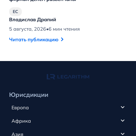
ЕС
Владислав Драпий
В
5 августа, 2026
•
6 мин чтения
4 
Читать публикацию
Ч
Юрисдикции
Европа
Кипр
Африка
ОАЭ
Канада
Азия