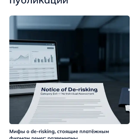
Мифы о de-risking, стоящие платёжным
М
фирмам денег: развенчаны
го