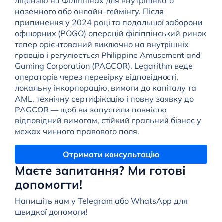
ліцензію на Філіппінах для внутрішнього
наземного або онлайн-геймінгу. Після
припинення у 2024 році та подальшої заборони
офшорних (POGO) операцій філіппінський ринок
тепер орієнтований виключно на внутрішніх
гравців і регулюється Philippine Amusement and
Gaming Corporation (PAGCOR). Legarithm веде
операторів через перевірку відповідності,
локальну інкорпорацію, вимоги до капіталу та
AML, технічну сертифікацію і повну заявку до
PAGCOR — щоб ви запустили повністю
відповідний вимогам, стійкий гральний бізнес у
межах чинного правового поля.
Отримати консультацію
Маєте запитання? Ми готові
допомогти!
Напишіть нам у Telegram або WhatsApp для
швидкої допомоги!