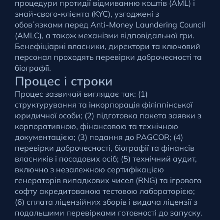
процедури протидії відмиванню коштів (AML) і
знай-свого-клієнта (KYC), узгоджені з
обовʼязками перед Anti-Money Laundering Council
(AMLC), а також механізми відповідальної гри.
Бенефіціарні власники, директори та ключовий
персонал проходять перевірки доброчесності та
біографії.
Процес і строки
Процес зазвичай виглядає так: (1)
структурування та інкорпорація філіппінської
юридичної особи; (2) підготовка пакета заявки з
корпоративною, фінансовою та технічною
документацією; (3) подання до PAGCOR; (4)
перевірки доброчесності, біографії та фінансів
власників і посадових осіб; (5) технічний аудит,
включно з незалежною сертифікацією
генераторів випадкових чисел (RNG) та ігрового
софту акредитованою тестовою лабораторією;
(6) сплата ліцензійних зборів і видача ліцензії з
подальшими перевірками готовності до запуску.