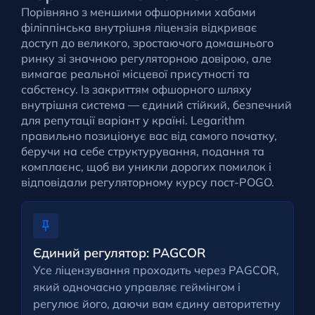
Порівняно з меншими офшорними хабами
філіппінська внутрішня ліцензія відкриває
доступ до великого, зростаючого домашнього
ринку зі значною регуляторною довірою, але
вимагає реальної місцевої присутності та
сабстенсу. Із закриттям офшорного шляху
внутрішня система — єдиний стійкий, безпечний
для репутації варіант у країні. Legarithm
правильно позиціонує вас від самого початку,
беручи на себе структурування, подання та
комплаєнс, щоб ви уникли дорогих помилок і
відповідали регуляторному курсу пост-POGO.
Єдиний регулятор: PAGCOR
Усе ліцензування проходить через PAGCOR,
який одночасно управляє геймінгом і
регулює його, даючи вам єдину авторитетну