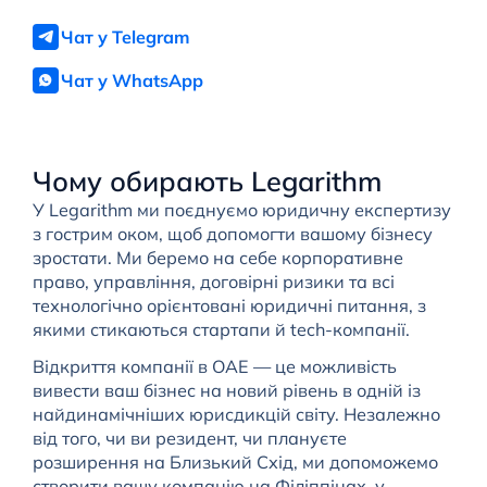
Чат у Telegram
Чат у WhatsApp
Чому обирають Legarithm
У Legarithm ми
поєднуємо
юридичну експертизу
з
гострим оком, щоб допомогти вашому
бізнесу
зростати. Ми беремо на себе
корпоративне
право, управління, договірні
ризики
та
всі
технологічно орієнтовані юридичні питання
, з
якими стикаються стартапи й tech-компанії
.
Відкриття компанії в ОАЕ — це можливість
вивести ваш бізнес на новий рівень в одній із
найдинамічніших юрисдикцій світу. Незалежно
від того, чи ви резидент, чи плануєте
розширення на Близький Схід, ми допоможемо
створити вашу компанію на Філіппінах, у