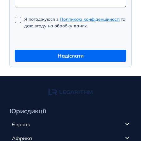
Я погоджуюся з
Політикою конфіденційності
та
даю згоду на обробку даних.
Надіслати
Юрисдикції
Європа
Кіпр
Африка