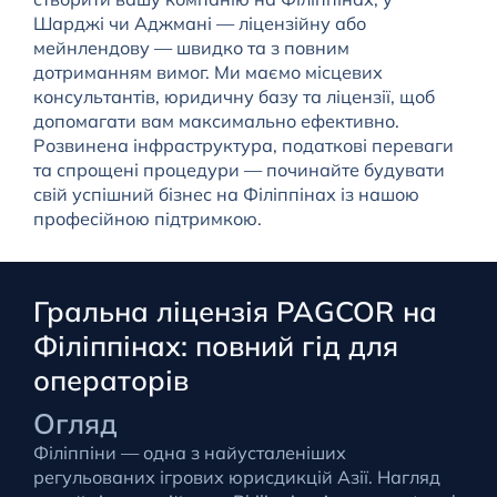
Шарджі чи Аджмані — ліцензійну або
мейнлендову — швидко та з повним
дотриманням вимог. Ми маємо місцевих
консультантів, юридичну базу та ліцензії, щоб
допомагати вам максимально ефективно.
Розвинена інфраструктура, податкові переваги
та спрощені процедури — починайте будувати
свій успішний бізнес на Філіппінах із нашою
професійною підтримкою.
Гральна ліцензія PAGCOR на
Філіппінах: повний гід для
операторів
Огляд
Філіппіни — одна з найусталеніших
регульованих ігрових юрисдикцій Азії. Нагляд