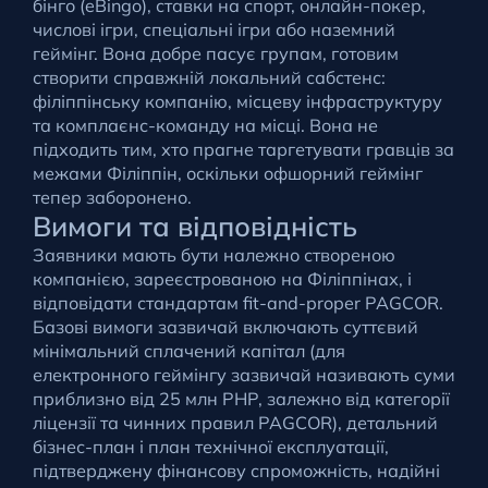
бінго (eBingo), ставки на спорт, онлайн-покер,
числові ігри, спеціальні ігри або наземний
геймінг. Вона добре пасує групам, готовим
створити справжній локальний сабстенс:
філіппінську компанію, місцеву інфраструктуру
та комплаєнс-команду на місці. Вона не
підходить тим, хто прагне таргетувати гравців за
межами Філіппін, оскільки офшорний геймінг
тепер заборонено.
Вимоги та відповідність
Заявники мають бути належно створеною
компанією, зареєстрованою на Філіппінах, і
відповідати стандартам fit-and-proper PAGCOR.
Базові вимоги зазвичай включають суттєвий
мінімальний сплачений капітал (для
електронного геймінгу зазвичай називають суми
приблизно від 25 млн PHP, залежно від категорії
ліцензії та чинних правил PAGCOR), детальний
бізнес-план і план технічної експлуатації,
підтверджену фінансову спроможність, надійні