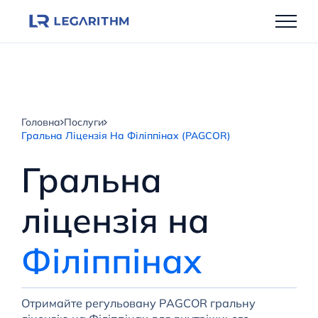
Перейти
до
вмісту
Головна
Послуги
Гральна Ліцензія На Філіппінах (PAGCOR)
Гральна
ліцензія на
Філіппінах
Отримайте регульовану PAGCOR гральну