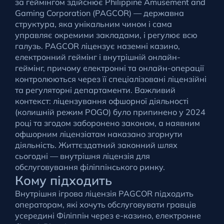
за геймінгом здійснює Philippine Amusement and
Gaming Corporation (PAGCOR) — державна
структура, яка унікальним чином і сама
управляє окремими закладами, і регулює всю
галузь. PAGCOR ліцензує наземні казино,
електронний геймінг і внутрішній онлайн-
геймінг, причому електронні та онлайн-операції
контролюються через її спеціалізовані ліцензійні
та регуляторні департаменти. Важливий
контекст: ліцензування офшорної діяльності
(колишній режим POGO) було припинено у 2024
році та згодом заборонено законом, а наявним
офшорним ліцензіатам наказано згорнути
діяльність. Життєздатний законний шлях
сьогодні — внутрішня ліцензія для
обслуговування філіппінського ринку.
Кому підходить
Внутрішня ігрова ліцензія PAGCOR підходить
операторам, які хочуть обслуговувати гравців
усередині Філіппін через e-казино, електронне