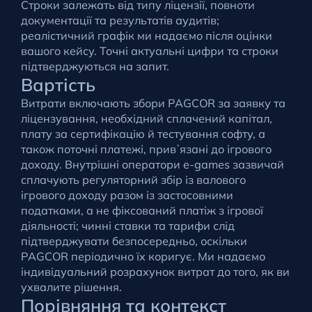
Строки залежать від типу ліцензії, повноти
документації та результатів аудитів;
реалістичний графік ми надаємо після оцінки
вашого кейсу. Точні актуальні цифри та строки
підтверджуються на запит.
Вартість
Витрати включають збори PAGCOR за заявку та
ліцензування, необхідний сплачений капітал,
плату за сертифікацію й тестування софту, а
також поточні платежі, привʼязані до ігрового
доходу. Внутрішні оператори e-games зазвичай
сплачують регуляторний збір із валового
ігрового доходу разом із застосовними
податками, а не фіксований платіж з ігрової
діяльності; чинні ставки та тарифи слід
підтверджувати безпосередньо, оскільки
PAGCOR періодично їх коригує. Ми надаємо
індивідуальний розрахунок витрат до того, як ви
ухвалите рішення.
Порівняння та контекст