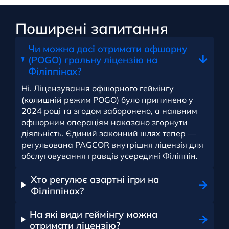
Поширені запитання
Чи можна досі отримати офшорну
(POGO) гральну ліцензію на
Філіппінах?
Ні. Ліцензування офшорного геймінгу
(колишній режим POGO) було припинено у
2024 році та згодом заборонено, а наявним
офшорним операціям наказано згорнути
діяльність. Єдиний законний шлях тепер —
регульована PAGCOR внутрішня ліцензія для
обслуговування гравців усередині Філіппін.
Хто регулює азартні ігри на
Філіппінах?
На які види геймінгу можна
отримати ліцензію?