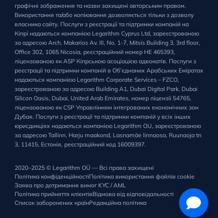
графічні зображення та назви захищені авторським правом.
Використання та/або копіювання дозволяється тільки з дозволу
власника сайту. Послуги з реєстрації та підтримки компаній на
Кіпрі надаються компанією Legarithm Cyprus Ltd, зареєстрованою
за адресою Arch. Makarios Av. III, No. 1-7, Mitsis Building 3, 3rd floor,
Office 302, 1065 Nicosia, реєстраційний номер HE 465393,
ліцензованою як ASP Кіпрською асоціацією адвокатів. Послуги з
реєстрації та підтримки компаній в Об’єднаних Арабських Еміратах
надаються компанією Legarithm Corporate Services – FZCO,
зареєстрованою за адресою Building A1, Dubai Digital Park, Dubai
Silicon Oasis, Dubai, United Arab Emirates, номер ліцензії 54765,
ліцензованою як CSP Управлінням інтегрованих економічних зон
Дубая. Послуги з реєстрації та підтримки компаній у всіх інших
юрисдикціях надаються компанією Legarithm OU, зареєстрованою
за адресою Tallinn, Harju maakond, Lasnamäe linnaosa, Ruunaoja tn
3, 11415, Естонія, реєстраційний код 16009397.
2020–2025 © Legarithm OÜ — Всі права захищені
Політика конфіденційності
Політика використання файлів cookie
Заява про дотримання вимог KYC / AML
Політика прийняття клієнтів
Відмова від відповідальності
Список заборонених країн
Редакційна політика