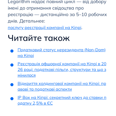
Legarithm надає повний цикл — від добору
імені до отримання свідоцтва про
реєстрацію — дистанційно за 5–10 робочих
днів. Детальнее:
.
послугу реєстрації компанії на Кіпрі
Читайте також
Податковий статус нерезидента (Non-Dom)
на Кіпрі
Реєстрація офшорної компанії на Кіпрі в 20
26 році: податкові пільги, структури та що з
мінилося
Відкриття холдингової компанії на Кіпрі: пр
авові та податкові аспекти
IP Box на Кіпрі: секретний ключ до ставки п
одатку 2,5% в ЄС