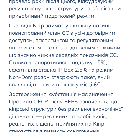
провела роки після цього, відбудовуючи
регуляторну інфраструктуру та зберігаючи
привабливий податковий режим.
Сьогодні Кіпр займає унікальну позицію:
повноправний член ЄС з усім договірним
доступом, пасортингом та регуляторним
авторитетом — але з податковим режимом,
що значно нижче середніх показників ЄС.
Ставка корпоративного податку 15%,
ефективна ставка IP Box 2,5% та режим
Non-Dom разом створюють пакет, який
важко відтворити в іншому місці ЄС.
Застереження: субстанція має значення.
Правила ОЕСР після BEPS означають, що
кіпрські структури без реальної економічної
діяльності — реальних співробітників,
реальних рішень, прийнятих на Кіпрі —
стикаються з ризиком оскарження.