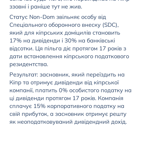
ззовні і раніше тут не жив.
Статус Non-Dom звільняє особу від
Спеціального оборонного внеску (SDC),
який для кіпрських доміцилів становить
17% на дивіденди і 30% на банківські
відсотки. Ця пільга діє протягом 17 років з
дати встановлення кіпрського податкового
резидентства.
Результат: засновник, який переїздить на
Кіпр та отримує дивіденди від кіпрської
компанії, платить 0% особистого податку на
ці дивіденди протягом 17 років. Компанія
сплачує 15% корпоративного податку на
свій прибуток, а засновник отримує решту
як неоподатковуваний дивідендний дохід.