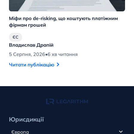
Міфи про de-risking, що коштують платіжним
М
фірмам грошей
ро
ЄС
Владислав Драпій
В
5 Серпня, 2026
•
6 хв читання
4 
Читати публікацію
Ч
Юрисдикції
Європа