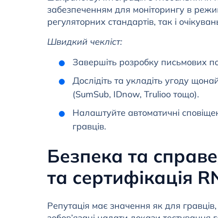
забезпеченням для моніторингу в режи
регуляторних стандартів, так і очікува
Швидкий чекліст:
Завершіть розробку письмових по
Дослідіть та укладіть угоду щон
(SumSub, IDnow, Trulioo тощо).
Налаштуйте автоматичні сповіщенн
гравців.
Безпека та справе
та сертифікація R
Репутація має значення як для гравців,
зобов’язані надати докази тестування 