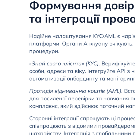
Формування довір
та інтеграції пров
Надійне налаштування KYC/AML є наріжн
платформи. Органи Анжуану очікують, що
процедури.
«Знай свого клієнта» (KYC).
Верифікуйте
особи, адреси та віку. Інтегруйте API 
автоматизації онбордингу та моніторинг
Протидія відмиванню коштів (AML).
Вста
для посиленої перевірки та навчання п
комплаєнс, який здійснює поточний наг
Сторонні інтеграції спрощують ці проце
співпрацюють з відомими провайдерами
шахрайству. Інтеграція з глобальними