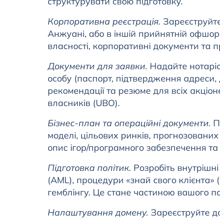
структурувати свою підготовку.
Корпоративна реєстрація.
Зареєструйте
Анжуані, або в іншій прийнятній офшор
власності, корпоративні документи та 
Документи для заявки.
Надайте нотаріа
особу (паспорт, підтвердження адреси, д
рекомендації та резюме для всіх акціон
власників (UBO).
Бізнес-план та операційні документи.
Пі
моделі, цільових ринків, прогнозованих 
опис ігор/програмного забезпечення та
Підготовка політик.
Розробіть внутрішні
(AML), процедури «знай свого клієнта» (
гемблінгу. Це стане частиною вашого п
Налаштування домену.
Зареєструйте до