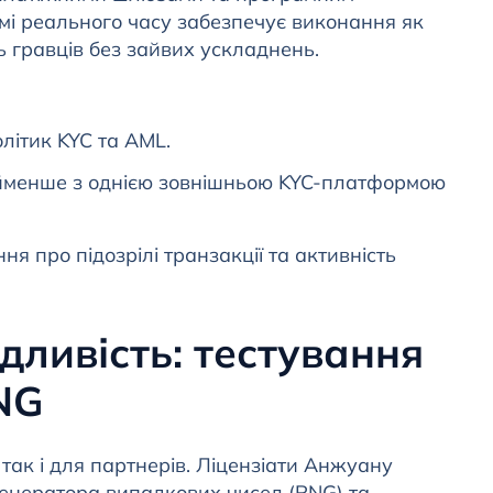
мі реального часу забезпечує виконання як
нь гравців без зайвих ускладнень.
літик KYC та AML.
айменше з однією зовнішньою KYC-платформою
я про підозрілі транзакції та активність
дливість: тестування
NG
 так і для партнерів. Ліцензіати Анжуану
генератора випадкових чисел (RNG) та