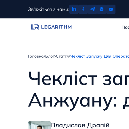
Перейти
Зв'яжіться з нами:
до
вмісту
По
Головна
Блог
Стаття
Чекліст Запуску Для Операто
Чекліст за
Анжуану: д
Владислав Драпій