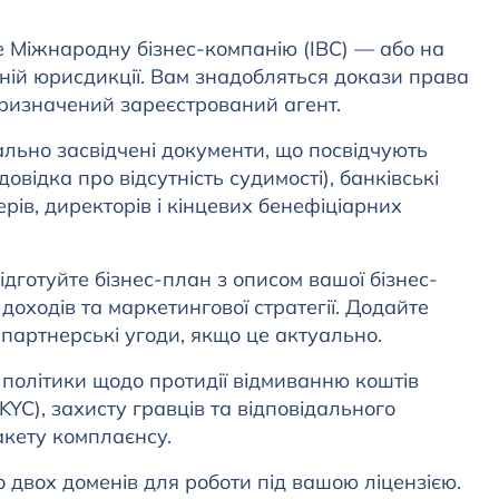
 Міжнародну бізнес-компанію (IBC) — або на
ній юрисдикції. Вам знадобляться докази права
призначений зареєстрований агент.
льно засвідчені документи, що посвідчують
овідка про відсутність судимості), банківські
ерів, директорів і кінцевих бенефіціарних
дготуйте бізнес-план з описом вашої бізнес-
доходів та маркетингової стратегії. Додайте
 партнерські угоди, якщо це актуально.
 політики щодо протидії відмиванню коштів
KYC), захисту гравців та відповідального
акету комплаєнсу.
 двох доменів для роботи під вашою ліцензією.