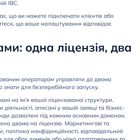
ій IBC.
є, що ви можете підключати клієнтів або
теся, що ваше налаштування відповідає
ми: одна ліцензія, два
ованим операторам управляти до двома
о знати для безперебійного запуску.
ні на ім’я вашої ліцензованої структури.
діяльності, описані у вашій заявці та бізнес-
енди дозволені під кожним основним доменом,
ена двома на ліцензію. Маркетингові та
, політика конфіденційності, відповідальний
и для обох доменів або чітко адаптованими та