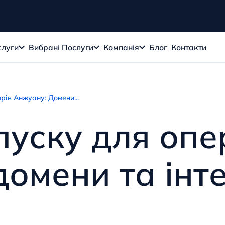
слуги
Вибрані Послуги
Компанія
Блог
Контакти
рів Анжуану: Домени...
пуску для опе
омени та інте