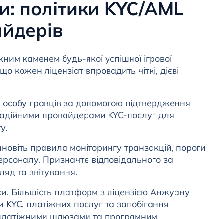
и: політики KYC/AML
айдерів
им каменем будь-якої успішної ігрової
 кожен ліцензіат впровадить чіткі, дієві
 особу гравців за допомогою підтвердження
з надійними провайдерами KYC-послуг для
у.
новіть правила моніторингу транзакцій, пороги
ерсоналу. Призначте відповідального за
ляд та звітування.
си. Більшість платформ з ліцензією Анжуану
 KYC, платіжних послуг та запобігання
 платіжними шлюзами та програмним