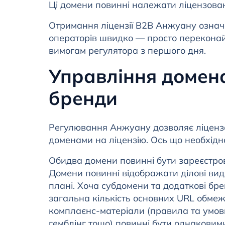
Ці домени повинні належати ліцензован
Отримання ліцензії B2B Анжуану означа
операторів швидко — просто переконай
вимогам регулятора з першого дня.
Управління домена
бренди
Регулювання Анжуану дозволяє ліценз
доменами на ліцензію. Ось що необхідн
Обидва домени повинні бути зареєстрова
Домени повинні відображати ділові види 
плані. Хоча субдомени та додаткові бр
загальна кількість основних URL обмеж
комплаєнс-матеріали (правила та умови
гемблінг тощо) повинні бути однаковим