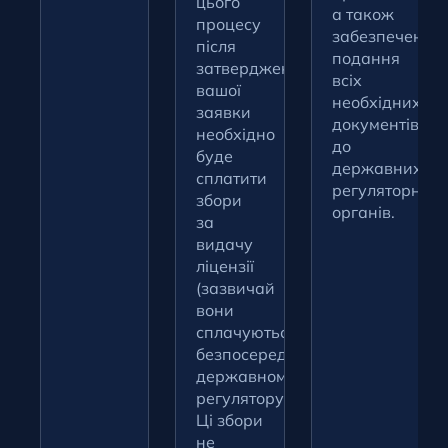
цього
а також
процесу
забезпечення
після
подання
затвердження
всіх
вашої
необхідних
заявки
документів
необхідно
до
буде
державних
сплатити
регуляторних
збори
органів.
за
видачу
ліцензії
(зазвичай
вони
сплачуються
безпосередньо
державному
регулятору).
Ці збори
не