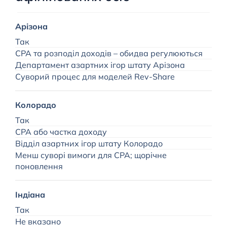
Арізона
А
Так
$
CPA та розподіл доходів – обидва регулюються
—
Департамент азартних ігор штату Арізона
Суворий процес для моделей Rev-Share
Колорадо
Так
CPA або частка доходу
—
Відділ азартних ігор штату Колорадо
Менш суворі вимоги для CPA; щорічне
поновлення
І
Індіана
Так
Не вказано