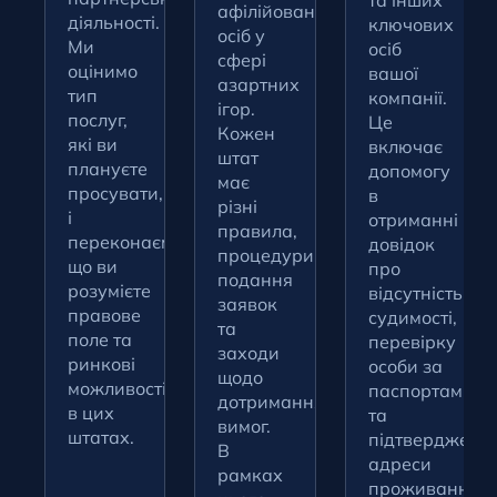
та інших
афілійованих
діяльності.
ключових
осіб у
Ми
осіб
сфері
оцінимо
вашої
азартних
тип
компанії.
ігор.
послуг,
Це
Кожен
які ви
включає
штат
плануєте
допомогу
має
просувати,
в
різні
і
отриманні
правила,
переконаємося,
довідок
процедури
що ви
про
подання
розумієте
відсутність
заявок
правове
судимості,
та
поле та
перевірку
заходи
ринкові
особи за
щодо
можливості
паспортами
дотримання
в цих
та
вимог.
штатах.
підтвердженн
В
адреси
рамках
проживання,