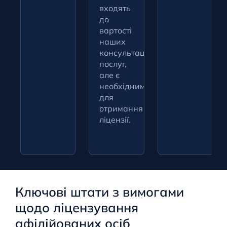
входять
до
вартості
наших
консультаційних
послуг,
але є
необхідними
для
отримання
ліцензії.
Ключові штати з вимогами
щодо ліцензування
афілійованих осіб