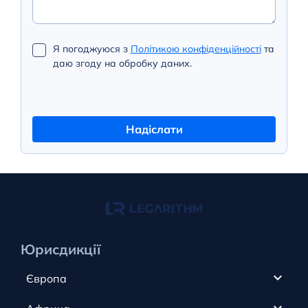
Я погоджуюся з
Політикою конфіденційності
та
даю згоду на обробку даних.
Надіслати
Юрисдикції
Європа
Кіпр