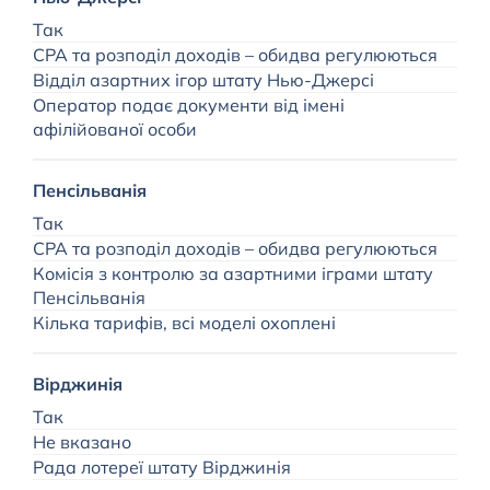
Так
$
CPA та розподіл доходів – обидва регулюються
Відділ азартних ігор штату Нью-Джерсі
В
Оператор подає документи від імені
афілійованої особи
—
Пенсільванія
Так
CPA та розподіл доходів – обидва регулюються
З
Комісія з контролю за азартними іграми штату
$
Пенсільванія
—
Кілька тарифів, всі моделі охоплені
Вірджинія
Так
В
Не вказано
Рада лотереї штату Вірджинія