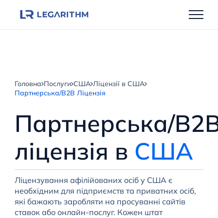
Перейти
до
вмісту
Головна
Послуги
США
Ліцензії в США
Партнерська/B2B Ліцензія
Партнерська/B2
ліцензія в
США
Ліцензування афілійованих осіб у США є
необхідним для підприємств та приватних осіб,
які бажають заробляти на просуванні сайтів
ставок або онлайн-послуг. Кожен штат