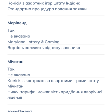
Комісія з азартних ігор штату Індіана
Стандартна процедура подання заявки
М
Меріленд
$
Так
—
Не вказано
Maryland Lottery & Gaming
Вартість залежить від типу заявника
М
Мічиган
Так
Не вказано
Комісія з контролю за азартними іграми штату
Мічиган
Нижчі тарифи, можливість придбання дворічної
П
ліцензії
Нью-Джерсі