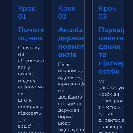
Крок
Крок
Крок
01
02
03
Початкова
Аналіз
Перевірк
оцінка
державних
анкетних
нормативних
даних
Спочатку
актів
та
ми
обговоримо
підтверд
Після
вашу
особи
визначення
бізнес-
відповідних
модель і
Ми
юрисдикцій
визначимо,
координувати
ми
які
необхідні
дослідимо
штати
перевірки
конкретні
найкраще
анкетних
державні
підходять
даних
норми
для
директорів,
щодо
вашої
акціонерів
ліцензування
партнерської