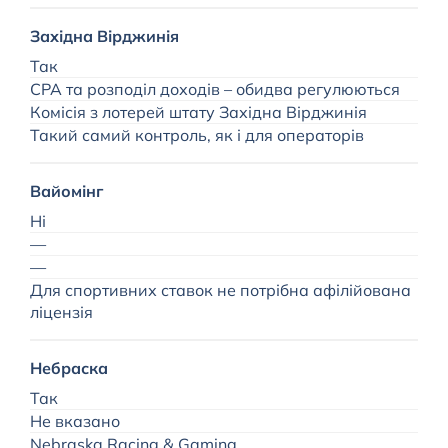
Західна Вірджинія
Р
Так
CPA та розподіл доходів – обидва регулюються
Комісія з лотерей штату Західна Вірджинія
Такий самий контроль, як і для операторів
Вайомінг
Ні
—
—
Для спортивних ставок не потрібна афілійована
ліцензія
Небраска
Так
Не вказано
Nebraska Racing & Gaming