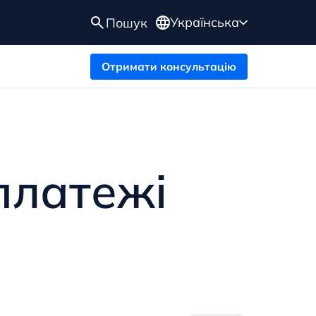
Українська
Пошук
Отримати консультацію
платежі