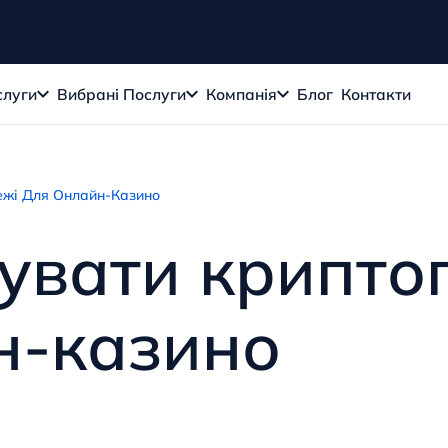
слуги
Вибрані Послуги
Компанія
Блог
Контакти
ежі Для Онлайн-Казино
увати крипто
н-казино