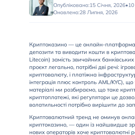
Опубліковано:
15 Січня, 2026
•
10
Оновлено:
28 Липня, 2026
Криптоказино — це онлайн-платформа д
депозити та виводити кошти в криптовал
Litecoin) замість звичайних банківськи
проєкт легально, потрібні дві речі: ігр
криптовалюту, і платіжна інфраструкту
інтеграція плюс контроль AML/KYC), що
матеріалі ми розбираємо, що таке крип
криптоплатежі, які регулятори це дозво
волатильності потрібно вирішити до зап
Криптовалютний тренд не оминув онлайн-
криптоказино, — один із найшвидше зро
нових операторів хоче криптовалютні 