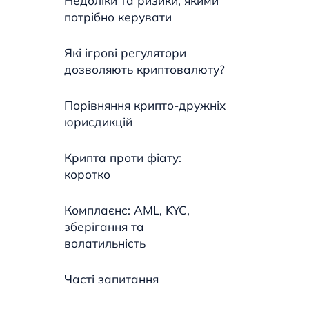
Недоліки та ризики, якими
потрібно керувати
Які ігрові регулятори
дозволяють криптовалюту?
Порівняння крипто-дружніх
юрисдикцій
Крипта проти фіату:
коротко
Комплаєнс: AML, KYC,
зберігання та
волатильність
Часті запитання