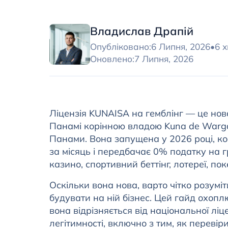
Владислав Драпій
Опубліковано:
6 Липня, 2026
•
6 
Оновлено:
7 Липня, 2026
Ліцензія KUNAISA на гемблінг — це нов
Панамі корінною владою Kuna de Warga
Панами. Вона запущена у 2026 році, ко
за місяць і передбачає 0% податку на 
казино, спортивний беттінг, лотереї, пок
Оскільки вона нова, варто чітко розуміт
будувати на ній бізнес. Цей гайд охоплю
вона відрізняється від національної ліце
легітимності, включно з тим, як перевір