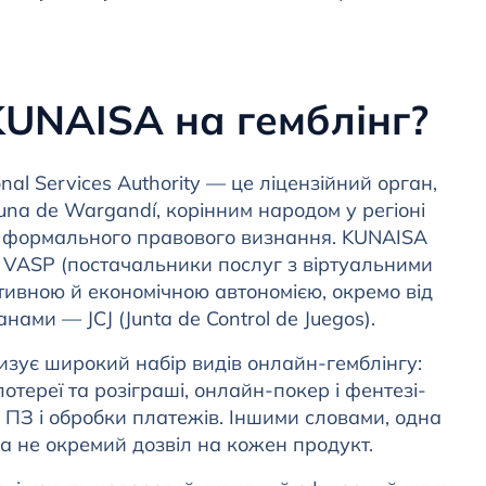
KUNAISA на гемблінг?
al Services Authority — це ліцензійний орган,
na de Wargandí, корінним народом у регіоні
ів формального правового визнання. KUNAISA
 і VASP (постачальники послуг з віртуальними
ативною й економічною автономією, окремо від
ами — JCJ (Junta de Control de Juegos).
зує широкий набір видів онлайн-гемблінгу:
лотереї та розіграші, онлайн-покер і фентезі-
я ПЗ і обробки платежів. Іншими словами, одна
 а не окремий дозвіл на кожен продукт.