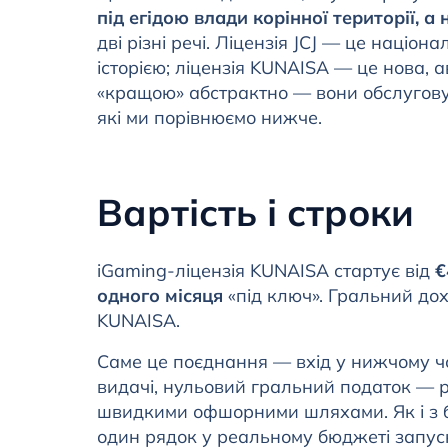
під егідою влади корінної території, а
дві різні речі. Ліцензія JCJ — це націо
історією; ліцензія KUNAISA — це нова, 
«кращою» абстрактно — вони обслуговую
які ми порівнюємо нижче.
Вартість і строки
iGaming-ліцензія KUNAISA стартує від
€
одного місяця
«під ключ». Гральний до
KUNAISA.
Саме це поєднання — вхід у нижчому ч
видачі, нульовий гральний податок — 
швидкими офшорними шляхами. Як і з б
один рядок у реальному бюджеті запуску