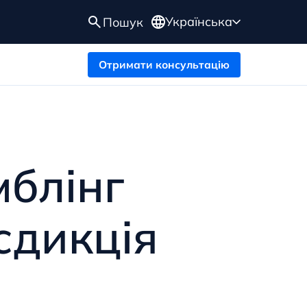
Українська
Пошук
Отримати консультацію
мблінг
сдикція