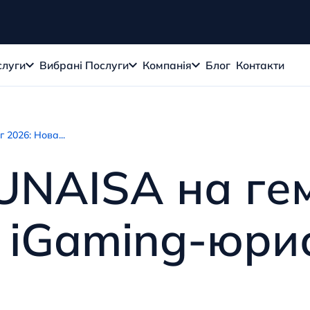
слуги
Вибрані Послуги
Компанія
Блог
Контакти
 2026: Нова...
UNAISA на ге
а iGaming-юри