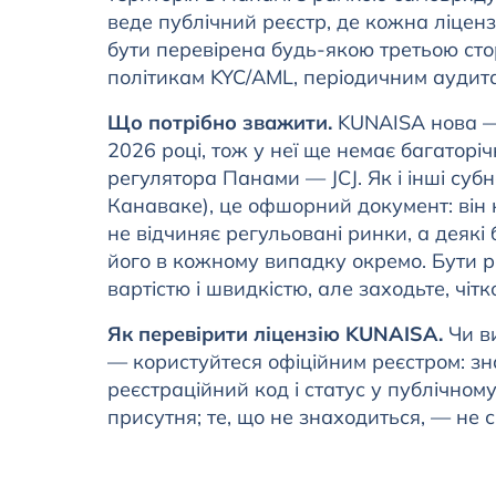
веде публічний реєстр, де кожна ліценз
бути перевірена будь-якою третьою стор
політикам KYC/AML, періодичним аудита
Що потрібно зважити.
KUNAISA нова — 
2026 році, тож у неї ще немає багаторічн
регулятора Панами — JCJ. Як і інші субн
Канаваке), це офшорний документ: він н
не відчиняє регульовані ринки, а деяк
його в кожному випадку окремо. Бути р
вартістю і швидкістю, але заходьте, чіт
Як перевірити ліцензію KUNAISA.
Чи ви
— користуйтеся офіційним реєстром: зн
реєстраційний код і статус у публічном
присутня; те, що не знаходиться, — не 