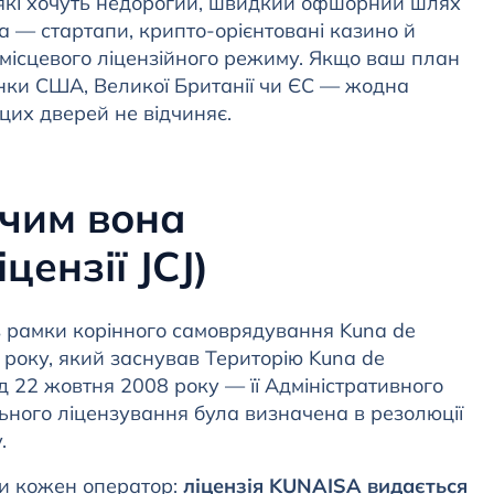
 які хочуть недорогий, швидкий офшорний шлях
 — стартапи, крипто-орієнтовані казино й
місцевого ліцензійного режиму. Якщо ваш план
инки США, Великої Британії чи ЄС — жодна
цих дверей не відчиняє.
 чим вона
цензії JCJ)
 рамки корінного самоврядування Kuna de
 року, який заснував Територію Kuna de
д 22 жовтня 2008 року — її Адміністративного
льного ліцензування була визначена в резолюції
.
ти кожен оператор:
ліцензія KUNAISA видається