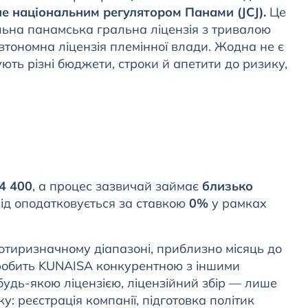
 не національним регулятором Панами (JCJ).
Це
нальна панамська гральна ліцензія з тривалою
автономна ліцензія племінної влади. Жодна не є
ть різні бюджети, строки й апетити до ризику,
4 400
, а процес зазвичай займає
близько
хід оподатковується за ставкою
0%
у рамках
отиризначному діапазоні, приблизно місяць до
робить KUNAISA конкурентною з іншими
удь-якою ліцензією, ліцензійний збір — лише
: реєстрація компанії, підготовка політик