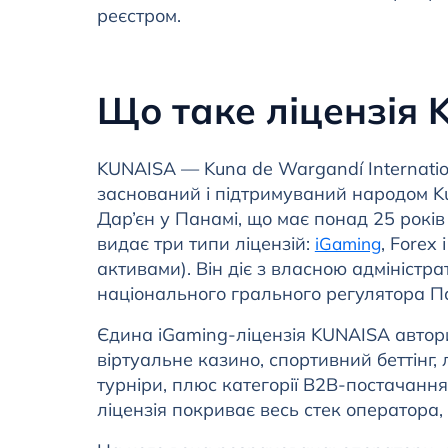
реєстром.
Що таке ліцензія 
KUNAISA — Kuna de Wargandí Internation
заснований і підтримуваний народом Ku
Дар’єн у Панамі, що має понад 25 рок
видає три типи ліцензій:
, Forex
iGaming
активами). Він діє з власною адміністр
національного грального регулятора Пан
Єдина iGaming-ліцензія KUNAISA автори
віртуальне казино, спортивний беттінг, 
турніри, плюс категорії B2B-постачанн
ліцензія покриває весь стек оператора,