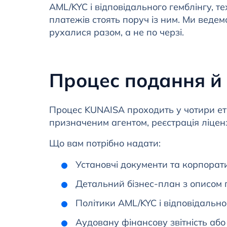
AML/KYC і відповідального гемблінгу, т
платежів стоять поруч із ним. Ми ведем
рухалися разом, а не по черзі.
Процес подання й
Процес KUNAISA проходить у чотири ета
призначеним агентом, реєстрація ліцензо
Що вам потрібно надати:
Установчі документи та корпорат
Детальний бізнес-план з описом п
Політики AML/KYC і відповідально
Аудовану фінансову звітність або