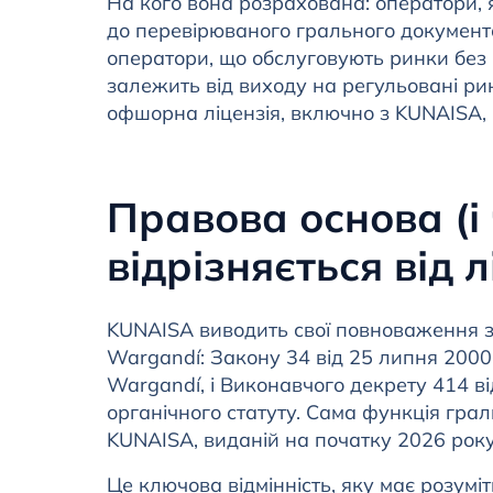
На кого вона розрахована: оператори,
до перевірюваного грального документа
оператори, що обслуговують ринки без 
залежить від виходу на регульовані р
офшорна ліцензія, включно з KUNAISA, 
Правова основа (і
відрізняється від лі
KUNAISA виводить свої повноваження з
Wargandí: Закону 34 від 25 липня 2000
Wargandí, і Виконавчого декрету 414 ві
органічного статуту. Сама функція гра
KUNAISA, виданій на початку 2026 року
Це ключова відмінність, яку має розумі