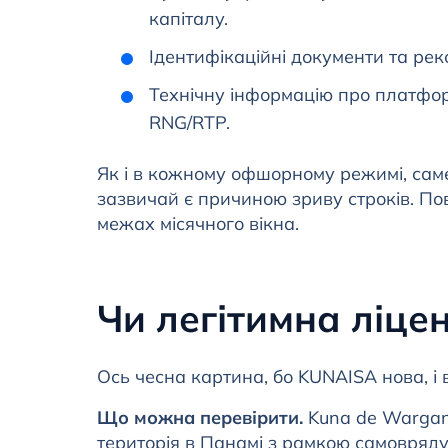
капіталу.
Ідентифікаційні документи та рек
Технічну інформацію про платфор
RNG/RTP.
Як і в кожному офшорному режимі, саме 
зазвичай є причиною зриву строків. По
межах місячного вікна.
Чи легітимна ліце
Ось чесна картина, бо KUNAISA нова, і 
Що можна перевірити.
Kuna de Wargan
територія в Панамі з рамкою самовряду