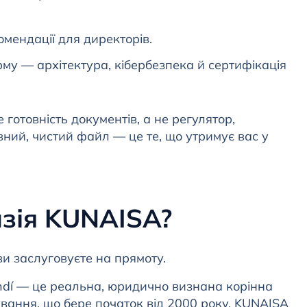
омендації для директорів.
му — архітектура, кібербезпека й сертифікація
готовність документів, а не регулятор,
вний, чистий файл — це те, що утримує вас у
нзія KUNAISA?
ви заслуговуєте на прямоту.
dí — це реальна, юридично визнана корінна
вання, що бере початок від 2000 року. KUNAISA