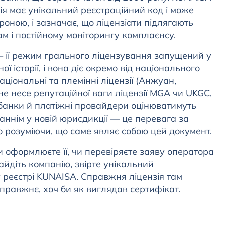
ія має унікальний реєстраційний код і може
оною, і зазначає, що ліцензіати підлягають
м і постійному моніторингу комплаєнсу.
її режим грального ліцензування запущений у
ої історії, і вона діє окремо від національного
аціональні та племінні ліцензії (Анжуан,
е несе репутаційної ваги ліцензії MGA чи UKGC,
і банки й платіжні провайдери оцінюватимуть
аннім у новій юрисдикції — це перевага за
ко розуміючи, що саме являє собою цей документ.
 оформлюєте її, чи перевіряєте заяву оператора
айдіть компанію, звірте унікальний
у реєстрі KUNAISA. Справжня ліцензія там
справжнє, хоч би як виглядав сертифікат.