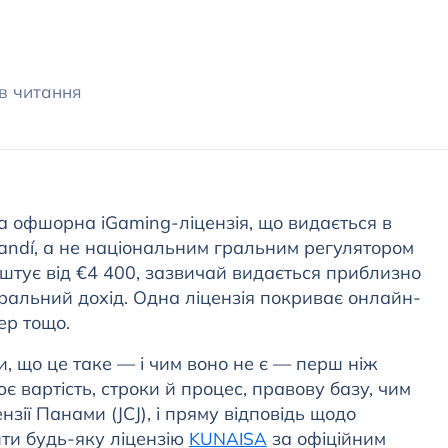
хв читання
а офшорна iGaming-ліцензія, що видається в
ndí, а не національним гральним регулятором
штує від €4 400, зазвичай видається приблизно
гральний дохід. Одна ліцензія покриває онлайн-
ер тощо.
и, що це таке — і чим воно не є — перш ніж
є вартість, строки й процес, правову базу, чим
нзії Панами (JCJ), і пряму відповідь щодо
ити будь-яку ліцензію
за офіційним
KUNAISA