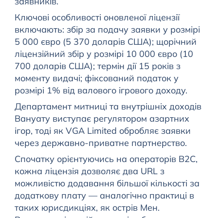
заявників.
Ключові особливості оновленої ліцензії
включають: збір за подачу заявки у розмірі
5 000 євро (5 370 доларів США); щорічний
ліцензійний збір у розмірі 10 000 євро (10
700 доларів США); термін дії 15 років з
моменту видачі; фіксований податок у
розмірі 1% від валового ігрового доходу.
Департамент митниці та внутрішніх доходів
Вануату виступає регулятором азартних
ігор, тоді як VGA Limited обробляє заявки
через державно-приватне партнерство.
Спочатку орієнтуючись на операторів B2C,
кожна ліцензія дозволяє два URL з
можливістю додавання більшої кількості за
додаткову плату — аналогічно практиці в
таких юрисдикціях, як острів Мен.