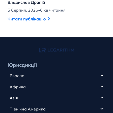
Владислав Драпій
В
5 Серпня, 2026
•
6 хв читання
4 
Читати публікацію
Ч
Юрисдикції
Європа
Кіпр
Африка
ОАЕ
Канада
Азія
Анжуан
Кайманові острови
Румунія
Північна Америка
Олдерні