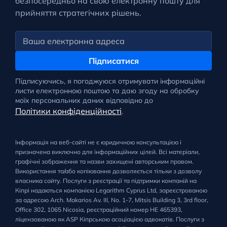
безпосередньо на свою електронну пошту для
прийняття стратегічних рішень.
Підписатися
Підписуючись, я погоджуюся отримувати інформаційні
листи електронною поштою та даю згоду на обробку
моїх персональних даних відповідно до
Політики конфіденційності
.
Інформація на веб-сайті не є юридичною консультацією і
призначена виключно для інформаційних цілей. Всі матеріали,
графічні зображення та назви захищені авторським правом.
Використання та/або копіювання дозволяється тільки з дозволу
власника сайту. Послуги з реєстрації та підтримки компаній на
Кіпрі надаються компанією Legarithm Cyprus Ltd, зареєстрованою
за адресою Arch. Makarios Av. III, No. 1-7, Mitsis Building 3, 3rd floor,
Office 302, 1065 Nicosia, реєстраційний номер HE 465393,
ліцензованою як ASP Кіпрською асоціацією адвокатів. Послуги з