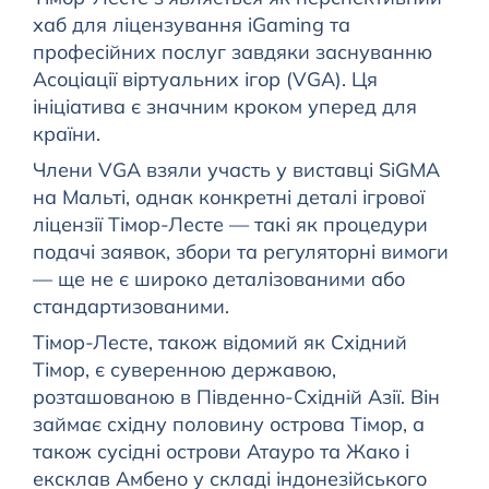
хаб для ліцензування iGaming та
професійних послуг завдяки заснуванню
Асоціації віртуальних ігор (VGA). Ця
ініціатива є значним кроком уперед для
країни.
Члени VGA взяли участь у виставці SiGMA
на Мальті, однак конкретні деталі ігрової
ліцензії Тімор-Лесте — такі як процедури
подачі заявок, збори та регуляторні вимоги
— ще не є широко деталізованими або
стандартизованими.
Тімор-Лесте, також відомий як Східний
Тімор, є суверенною державою,
розташованою в Південно-Східній Азії. Він
займає східну половину острова Тімор, а
також сусідні острови Атауро та Жако і
ексклав Амбено у складі індонезійського