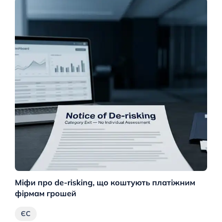
Міфи про de-risking, що коштують платіжним
М
фірмам грошей
ро
ЄС