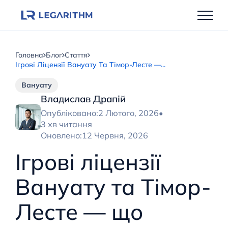
Перейти
до
вмісту
Головна
Блог
Стаття
Ігрові Ліцензії Вануату Та Тімор-Лесте —...
Вануату
Владислав Драпій
Опубліковано:
2 Лютого, 2026
•
3 хв читання
Оновлено:
12 Червня, 2026
Ігрові ліцензії
Вануату та Тімор-
Лесте — що