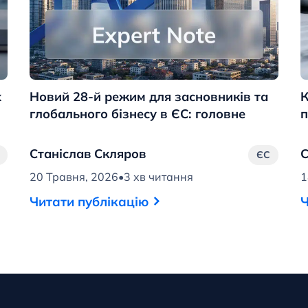
х
Новий 28-й режим для засновників та
К
глобального бізнесу в ЄС: головне
п
Станіслав Скляров
С
ЄС
20 Травня, 2026
•
3 хв читання
1
Читати публікацію
Ч