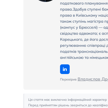
податкового планування, 
права.Здобув ступені ба
права в Київському наці
також ступінь магістра п
(кампус у Брюсселі) — од
свідоцтво адвоката; є асп
Корецького, де його до
регулюванню співпраці д
податків транснаціональ
англійською та німецько
Владислав Др
Перевірив
Ця стаття має виключно інформаційний характер 
Перед прийняттям рішень зверніться до кваліфік