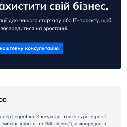
ахистити свій бізнес.
ції для вашого стартапу або ІТ-проєкту, щоб
 зосередитися на зростанні.
коштовну консультацію
ов
нер Legarithm. Консультує з питань реєстрації
емблінг, крипто- та EMI-ліцензії), міжнародного