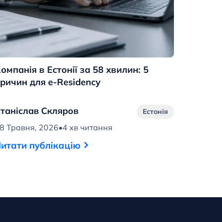
омпанія в Естонії за 58 хвилин: 5
ричин для e-Residency
таніслав Скляров
Естонія
8 Травня, 2026
•
4 хв читання
итати публікацію