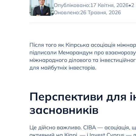
Опубліковано:
17 Квітня, 2026
•
2
Оновлено:
26 Травня, 2026
Після того як Кіпрська асоціація міжнар
підписали Меморандум про взаєморозум
міжнародного ділового та інвестиційног
для майбутніх інвесторів.
Перспективи для ін
засновників
Це дійсно важливо. CIBA — асоціація, 
активний на Кіпрі, — і Invest Cyprus —