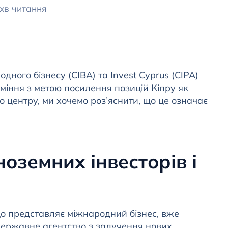
 хв читання
одного бізнесу (CIBA) та Invest Cyprus (CIPA)
іння з метою посилення позицій Кіпру як
о центру, ми хочемо роз’яснити, що це означає
оземних інвесторів і
що представляє міжнародний бізнес, вже
 державне агентство з залучення нових