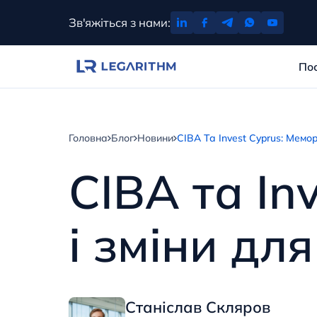
Перейти
Зв'яжіться з нами:
до
вмісту
По
Головна
Блог
Новини
CIBA Та Invest Cyprus: Мемор
CIBA та In
і зміни дл
Станіслав Скляров