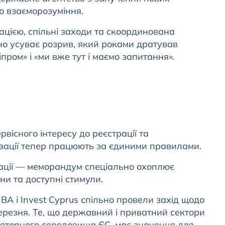
о взаєморозуміння.
ацією, спільні заходи та скоординована
оно усуває розрив, який роками дратував
іпром» і «ми вже тут і маємо запитання».
вісного інтересу до реєстрації та
нізації тепер працюють за єдиними правилами.
ації — меморандум спеціально охоплює
іни та доступні стимули.
BA і Invest Cyprus спільно провели захід щодо
ерезня. Те, що державний і приватний сектори
яторного середовища ЄС, має значення для