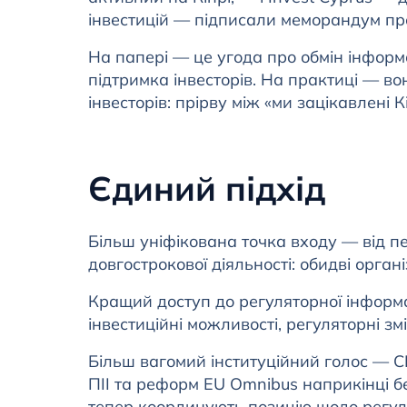
інвестицій — підписали меморандум пр
На папері — це угода про обмін інформ
підтримка інвесторів. На практиці — в
інвесторів: прірву між «ми зацікавлені К
Єдиний підхід
Більш уніфікована точка входу — від пер
довгострокової діяльності: обидві орга
Кращий доступ до регуляторної інформ
інвестиційні можливості, регуляторні зм
Більш вагомий інституційний голос — CI
ПІІ та реформ EU Omnibus наприкінці б
тепер координують позицію щодо регул