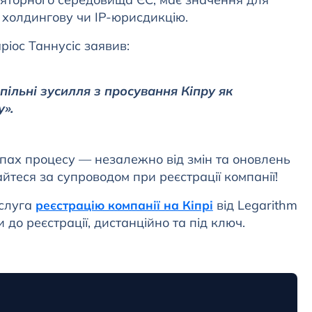
у холдингову чи IP-юрисдикцію.
ріос Таннусіс заявив:
ільні зусилля з просування Кіпру як
».
апах процесу — незалежно від змін та оновлень
йтеся за супроводом при реєстрації компанії!
ослуга
від Legarithm
реєстрацію компанії на Кіпрі
 до реєстрації, дистанційно та під ключ.