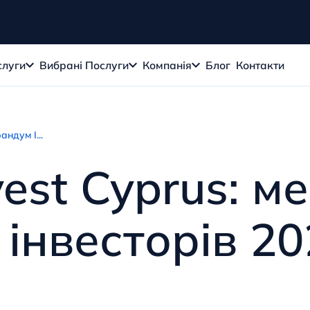
слуги
Вибрані Послуги
Компанія
Блог
Контакти
андум І...
vest Cyprus: 
я інвесторів 2