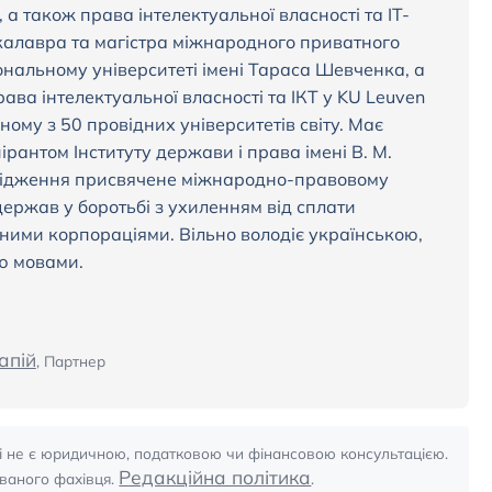
а також права інтелектуальної власності та IT-
калавра та магістра міжнародного приватного
ональному університеті імені Тараса Шевченка, а
рава інтелектуальної власності та ІКТ у KU Leuven
ному з 50 провідних університетів світу. Має
ірантом Інституту держави і права імені В. М.
слідження присвячене міжнародно-правовому
ержав у боротьбі з ухиленням від сплати
ними корпораціями. Вільно володіє українською,
ю мовами.
апій
, Партнер
і не є юридичною, податковою чи фінансовою консультацією.
Редакційна політика
ованого фахівця.
.