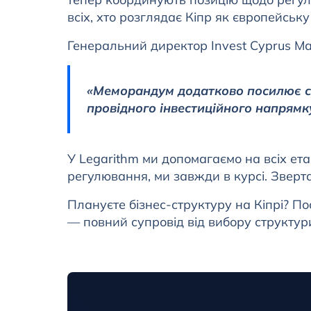
всіх, хто розглядає Кіпр як європейськ
Генеральний директор Invest Cyprus Ма
«Меморандум додатково посилює сп
провідного інвестиційного напрямку
У Legarithm ми допомагаємо на всіх ет
регулювання, ми завжди в курсі. Зверта
Плануєте бізнес-структуру на Кіпрі? П
— повний супровід від вибору структури