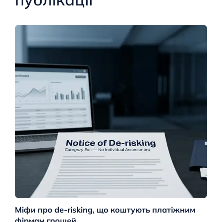
Міфи про de-risking, що коштують платіжним
М
фірмам грошей
ро