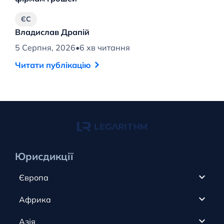
ЄС
Владислав Драпій
В
5 Серпня, 2026
•
6 хв читання
4 
Читати публікацію
Ч
Юрисдикції
Європа
Кіпр
Африка
ОАЕ
Канада
Азія