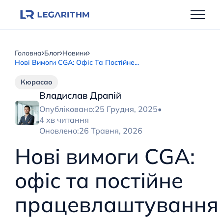
Перейти
до
вмісту
Головна
Блог
Новини
Нові Вимоги CGA: Офіс Та Постійне...
Кюрасао
Владислав Драпій
Опубліковано:
25 Грудня, 2025
•
4 хв читання
Оновлено:
26 Травня, 2026
Нові вимоги CGA:
офіс та постійне
працевлаштування